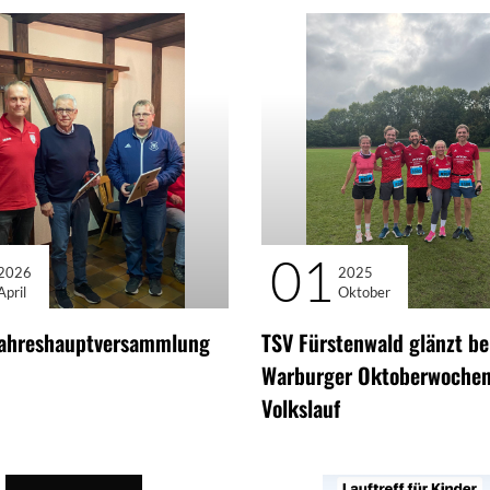
01
2026
2025
April
Oktober
Jahreshauptversammlung
TSV Fürstenwald glänzt b
Warburger Oktoberwochen
Volkslauf